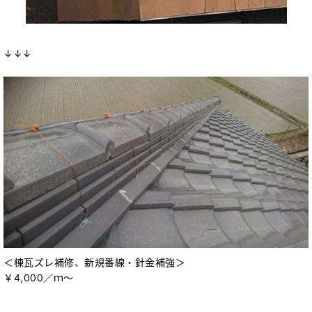
↓↓↓
＜棟瓦ズレ補修、新規番線・針金補強＞
￥4,000／ｍ～