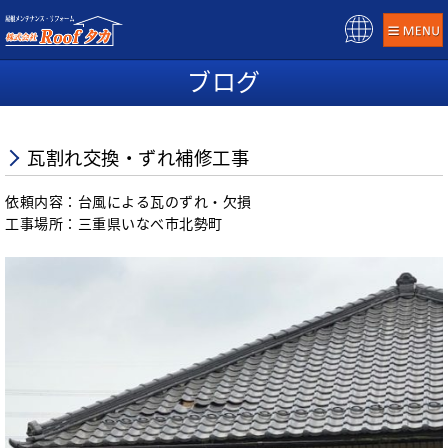
Pow
ere
ブログ
d b
y
瓦割れ交換・ずれ補修工事
依頼内容：台風による瓦のずれ・欠損
工事場所：三重県いなべ市北勢町