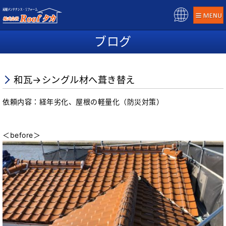
Pow
ere
ブログ
d b
y
和瓦→シングル材へ葺き替え
依頼内容：経年劣化、屋根の軽量化（防災対策）
＜before＞