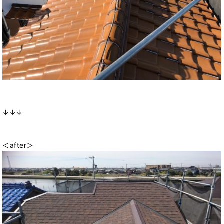
↓↓↓
＜after＞