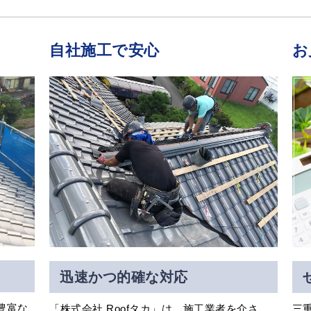
自社施工で安心
お
迅速かつ的確な対応
豊富な
「株式会社 Roofタカ」は、施工業者を介さ
三