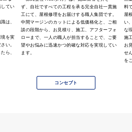
籍してい
ず、自社ですべての工程を承る完全自社一貫施
料
工にて、屋根修理をお届けする職人集団です。
屋
知識は、
中間マージンのカットによる低価格化と、ご相
い
談の段階から、お見積り、施工、アフターフォ
な
環境を実
ローまで、一人の職人が担当することで、ご要
施
ださい。
望やお悩みに迅速かつ的確な対応を実現してい
お
したら、
ます。
せ
を
コンセプト