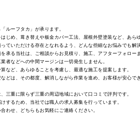
ら「ルーフタカ」が承ります。
をはじめ、葺き替えや板金カバー工法、屋根外壁塗装など、あら
頼っていただける存在となれるよう、どんな些細なお悩みでも解
頼を承る当社は、ご相談からお見積り、施工、アフターフォロー
工業者などへの中間マージンは一切発生しません。
予算など、あらゆることを考慮し、最適な施工を提案します。
安などは、その都度、解消しながら作業を進め、お客様が安心で
は、三重に限らず三重の周辺地域において口コミで評判です。
届けするため、当社では職人の求人募集を行っています。
い合わせ、どちらもお気軽にご連絡ください。