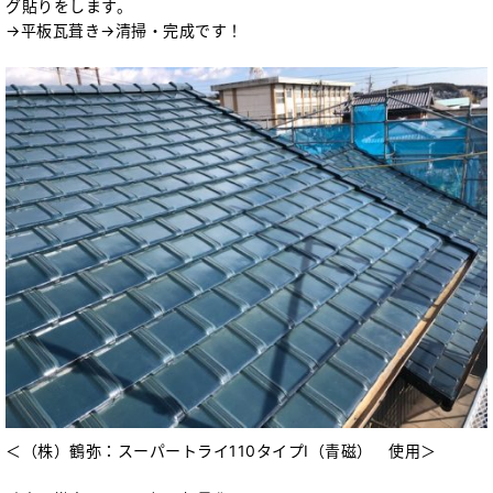
グ貼りをします。
→平板瓦葺き→清掃・完成です！
＜（株）鶴弥：スーパートライ110タイプⅠ（青磁） 使用＞