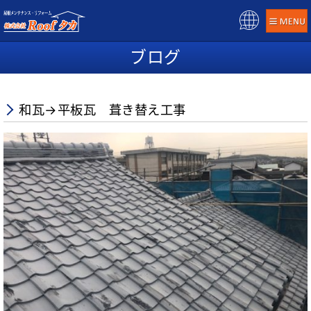
Pow
ere
ブログ
d b
y
和瓦→平板瓦 葺き替え工事