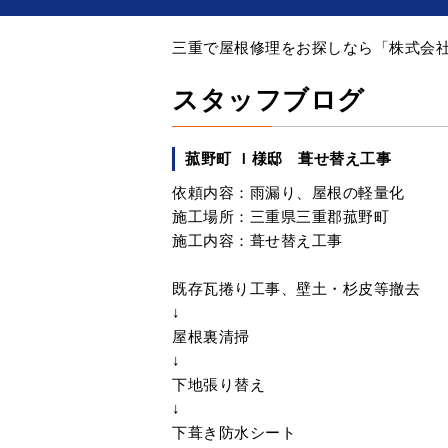
三重で屋根修理をお探しなら「株式会社 
スタッフブログ
菰野町 Ｉ様邸 葺せ替え工事
依頼内容：雨漏り、
屋根の軽量化
施工場所：三重県三重郡菰野町
施工内容：葺せ替え工事
既存瓦捲り工事、壁土・杉皮等撤去
↓
屋根裏清掃
↓
下地張り替え
↓
下葺き防水シート