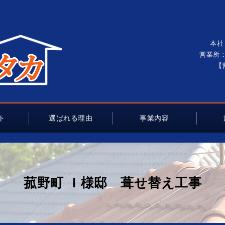
本社
営業所：
【
ト
選ばれる理由
事業内容
菰野町 Ｉ様邸 葺せ替え工事