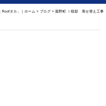
Roofタカ」｜ホーム
>
ブログ
> 菰野町 Ｉ様邸 葺せ替え工事