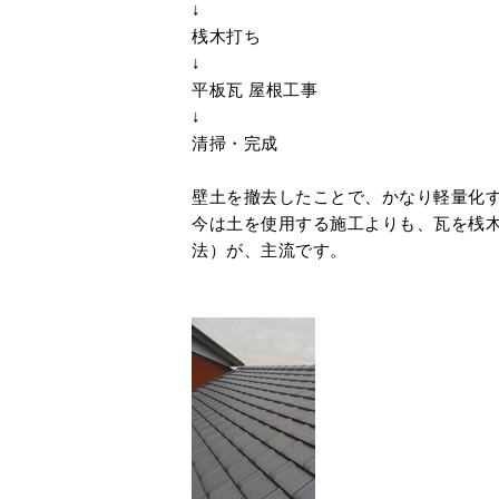
↓
桟木打ち
↓
平板瓦 屋根工事
↓
清掃・完成
壁土を撤去したことで、かなり軽量化
今は土を使用する施工よりも、瓦を桟
法）が、主流です。