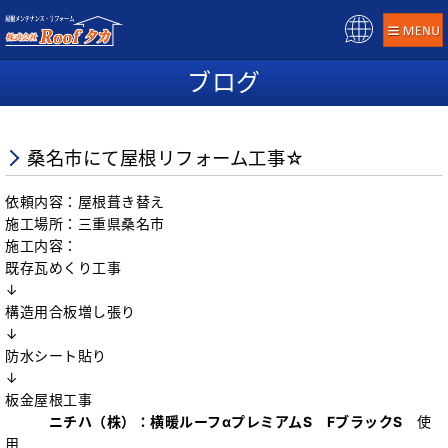
Pow
ere
ブログ
d b
y
桑名市にて屋根リフォーム工事☆
依頼内容：屋根葺き替え
施工場所：三重県桑名市
施工内容：
既存瓦めくり工事
↓
構造用合板増し張り
↓
防水シート貼り
↓
板金屋根工事
ニチハ（株）：横暖ルーフαプレミアムS FブラックS
使
用